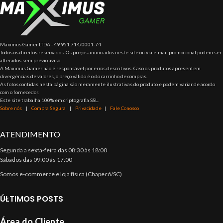
Maximus Gamer LTDA - 49.951.714/0001-74
Todos os direitos reservados. Os preços anunciados neste site ou via e-mail promocional podem ser
alterados sem prévio aviso.
A Maximus Gamer não é responsável por erros descritivos. Caso os produtos apresentem
divergências de valores, o preço válido é o do carrinho de compras.
As fotos contidas nesta página são meramente ilustrativas do produto e podem variar de acordo
com o fornecedor.
Este site trabalha 100% em criptografia SSL.
Sobre nós
|
Compra Segura
|
Privacidade
|
Fale Conosco
ATENDIMENTO
Segunda a sexta-feira das 08:30 às 18:00
Sábados das 09:00 às 17:00
Somos e-commerce e loja física (Chapecó/SC)
ÚLTIMOS POSTS
Área do Cliente