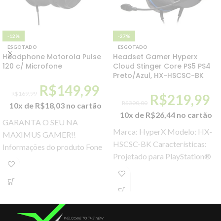
-12%
-27%
ESGOTADO
ESGOTADO
Headphone Motorola Pulse
Headset Gamer Hyperx
120 c/ Microfone
Cloud Stinger Core PS5 PS4
Preto/Azul, HX-HSCSC-BK
R$
149,99
R$
169,99
R$
219,99
R$
300,00
10x de
R$
18,03
no cartão
10x de
R$
26,44
no cartão
GARANTA O SEU NA
Marca: HyperX Modelo: HX-
MAXIMUS GAMER!!
HSCSC-BK Características:
Informações do produto Fone
Projetado para PlayStation®
de Ouvido Motorola Pulse 120
Também compatível com Xbox
Com Fio e Microfone Preto
One™ e Nintendo Switch™
Compatível com PS5, PS4