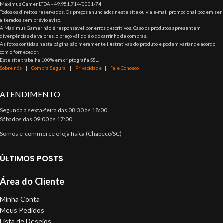
Maximus Gamer LTDA - 49.951.714/0001-74
Todos os direitos reservados. Os preços anunciados neste site ou via e-mail promocional podem ser
alterados sem prévio aviso.
A Maximus Gamer não é responsável por erros descritivos. Caso os produtos apresentem
divergências de valores, o preço válido é o do carrinho de compras.
As fotos contidas nesta página são meramente ilustrativas do produto e podem variar de acordo
com o fornecedor.
Este site trabalha 100% em criptografia SSL.
Sobre nós
|
Compra Segura
|
Privacidade
|
Fale Conosco
ATENDIMENTO
Segunda a sexta-feira das 08:30 às 18:00
Sábados das 09:00 às 17:00
Somos e-commerce e loja física (Chapecó/SC)
ÚLTIMOS POSTS
Área do Cliente
Minha Conta
Meus Pedidos
Lista de Desejos