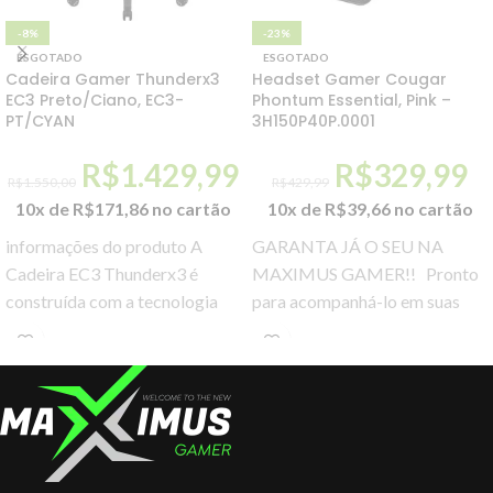
-8%
-23%
ESGOTADO
ESGOTADO
Cadeira Gamer Thunderx3
Headset Gamer Cougar
EC3 Preto/Ciano, EC3-
Phontum Essential, Pink –
PT/CYAN
3H150P40P.0001
R$
1.429,99
R$
329,99
R$
1.550,00
R$
429,99
10x de
R$
171,86
no cartão
10x de
R$
39,66
no cartão
informações do produto A
GARANTA JÁ O SEU NA
Cadeira EC3 Thunderx3 é
MAXIMUS GAMER!! Pronto
construída com a tecnologia
para acompanhá-lo em suas
única AIR Tech, onde terá uma
batalhas, o Phonthum Essential
respirabilidade superior.
é um headset