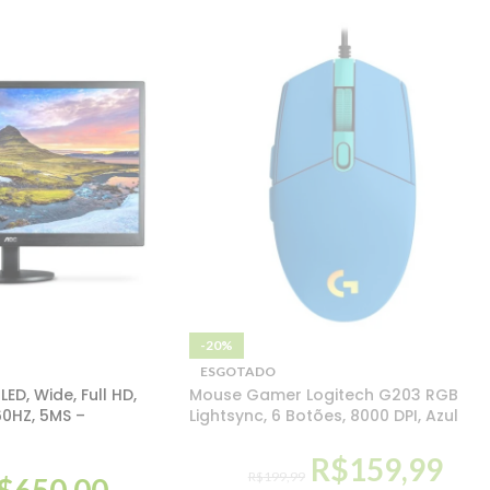
-20%
ESGOTADO
ED, Wide, Full HD,
Mouse Gamer Logitech G203 RGB
0HZ, 5MS –
Lightsync, 6 Botões, 8000 DPI, Azul
R$
159,99
R$
199,99
$
650,00