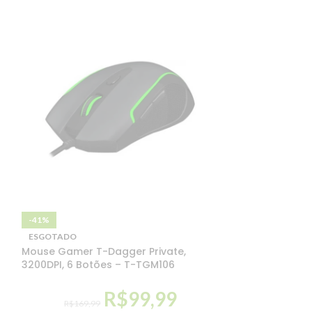
-41%
-17%
ESGOTADO
ESGOTADO
Mouse Gamer T-Dagger Private,
Mouse Logitech
3200DPI, 6 Botões – T-TGM106
Silencioso Azul
R$
99,99
R$
169,99
R$
59,99