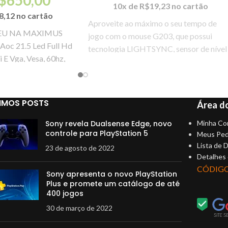
10x de
R$
19,23
no cartão
8,12
no cartão
Aproveite ao máximo o seu tempo de
EU NA MAXIMUS
jogo com o mouse G203, que possui
oc 21.5 Led Full Hd
tecnologia LIGHTSYNC, sensor de nível
E Vga, Vesa, 60hz,
de jogo e um design clássico de 6 botões
IMOS POSTS
Área do
Sony revela Dualsense Edge, novo
Minha Co
controle para PlayStation 5
Meus Ped
Lista de 
23 de agosto de 2022
Detalhes
CÓDIG
Sony apresenta o novo PlayStation
Plus e promete um catálogo de até
400 jogos
30 de março de 2022