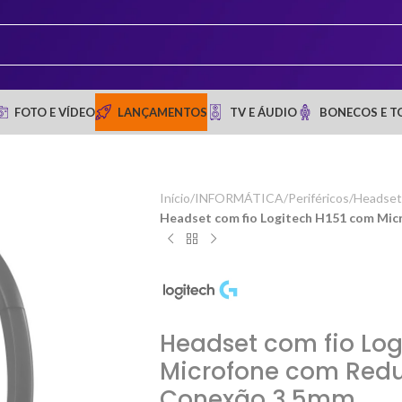
FOTO E VÍDEO
LANÇAMENTOS
TV E ÁUDIO
BONECOS E T
Início
/
INFORMÁTICA
/
Periféricos
/
Headset 
Headset com fio Logitech H151 com Mi
Headset com fio Log
Microfone com Redu
Conexão 3,5mm