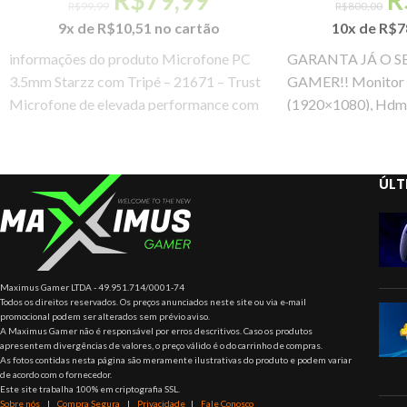
R$
99,99
R$
800,00
9x de
R$
10,51
no cartão
10x de
R$
7
informações do produto Microfone PC
GARANTA JÁ O S
3.5mm Starzz com Tripé – 21671 – Trust
GAMER!! Monitor A
Microfone de elevada performance com
(1920×1080), Hdmi 
botão para
5ms,
ÚLT
Maximus Gamer LTDA - 49.951.714/0001-74
Todos os direitos reservados. Os preços anunciados neste site ou via e-mail
promocional podem ser alterados sem prévio aviso.
A Maximus Gamer não é responsável por erros descritivos. Caso os produtos
apresentem divergências de valores, o preço válido é o do carrinho de compras.
As fotos contidas nesta página são meramente ilustrativas do produto e podem variar
de acordo com o fornecedor.
Este site trabalha 100% em criptografia SSL.
Sobre nós
|
Compra Segura
|
Privacidade
|
Fale Conosco