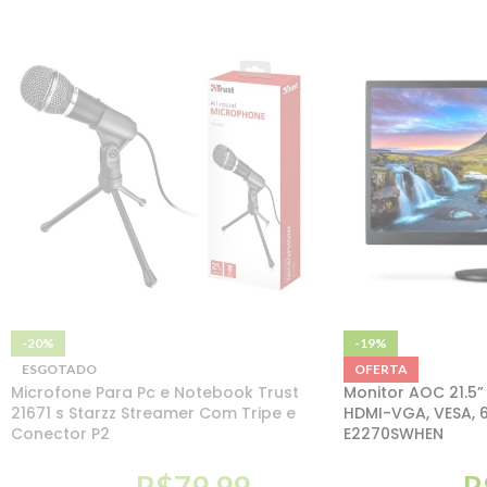
-20%
-19%
ESGOTADO
OFERTA
Microfone Para Pc e Notebook Trust
Monitor AOC 21.5” L
21671 s Starzz Streamer Com Tripe e
HDMI-VGA, VESA, 6
Conector P2
E2270SWHEN
R$
79,99
R