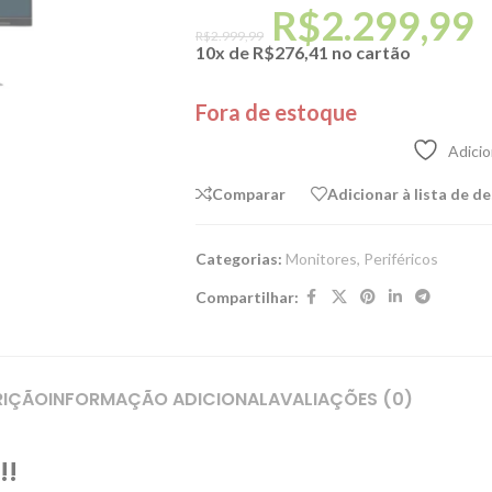
R$
2.299,99
R$
2.999,99
10x de
R$
276,41
no cartão
Fora de estoque
Adicio
Comparar
Adicionar à lista de d
Categorias:
Monitores
,
Periféricos
Compartilhar:
RIÇÃO
INFORMAÇÃO ADICIONAL
AVALIAÇÕES (0)
!!