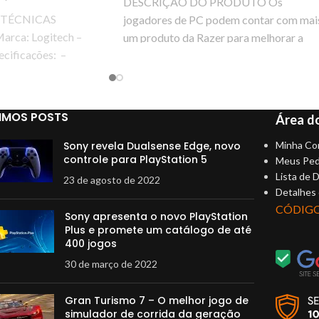
DESCRIÇÃO DO PRODUTO Os
 TÉCNICAS
jogadores de PC podem contar com mai
Marca: Logitech –
um produto da Razer para melhorar a
cificações: –
performance nos
trada: -62 dBV / μbar,
IMOS POSTS
Área do
Sony revela Dualsense Edge, novo
Minha Co
controle para PlayStation 5
Meus Ped
Lista de 
23 de agosto de 2022
Detalhes
CÓDIG
Sony apresenta o novo PlayStation
Plus e promete um catálogo de até
400 jogos
30 de março de 2022
Gran Turismo 7 – O melhor jogo de
simulador de corrida da geração