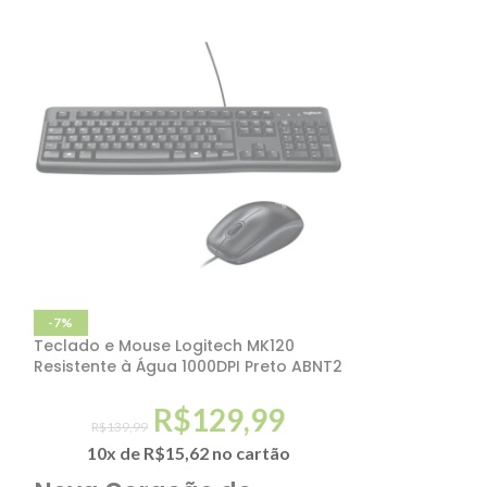
-7%
-18%
Teclado e Mouse Logitech MK120
Teclado e Mou
Resistente à Água 1000DPI Preto ABNT2
Fio Compacto 
R$
129,99
R$
139,99
R$
169,99
10x de
R$
15,62
no cartão
10x de
R