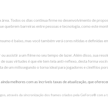
 área. Todos os dias continua firme no desenvolvimento de propo
ue quebrem barreiras entre pessoas e tecnologia, como este monit
sumo é baixo, mas você também verá cores nítidas e definidas em s
 ou assistir a um filme no seu tempo de lazer. Além disso, sua res
suas virtudes é que ele tem tela anti-reflexo, desta forma você nã
sta de um milissegundo o torna ideal para jogadores e cinéfilos p
 ainda melhores com as incríveis taxas de atualização, que ofere
gos, através da sincronização dos frames criados pela GeForce® com a t