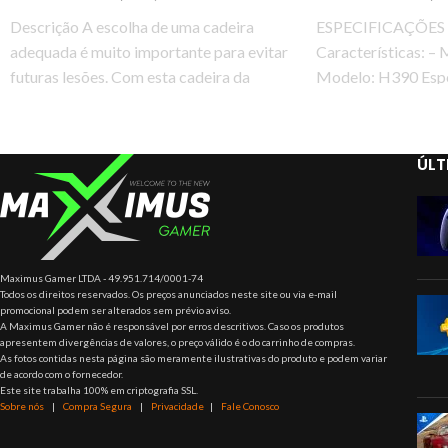
Descrição A escolha de uma cadeira
ESPECIFICAÇÕES
adequada é muito importante para evitar
Características: – 
futuras lesões. Com esta cadeira da
Modelo: H390 Espe
DT3sports você
Sensibilidade de en
-42 dBV /
ÚLT
Maximus Gamer LTDA - 49.951.714/0001-74
Todos os direitos reservados. Os preços anunciados neste site ou via e-mail
promocional podem ser alterados sem prévio aviso.
A Maximus Gamer não é responsável por erros descritivos. Caso os produtos
apresentem divergências de valores, o preço válido é o do carrinho de compras.
As fotos contidas nesta página são meramente ilustrativas do produto e podem variar
de acordo com o fornecedor.
Este site trabalha 100% em criptografia SSL.
Sobre nós
|
Compra Segura
|
Privacidade
|
Fale Conosco