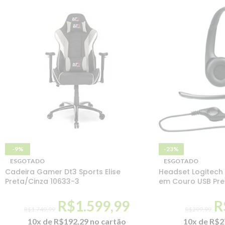
-9%
-23%
ESGOTADO
ESGOTADO
Cadeira Gamer Dt3 Sports Elise
Headset Logitech 
Preta/Cinza 10633-3
em Couro USB Pre
R$
1.599,99
R
R$
1.749,99
R$
299,99
10x de
R$
192,29
no cartão
10x de
R$
2