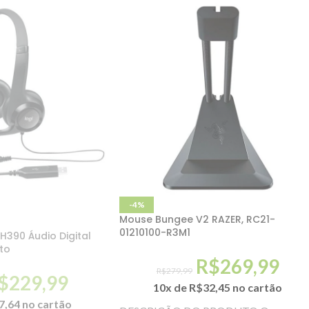
-4%
Mouse Bungee V2 RAZER, RC21-
01210100-R3M1
H390 Áudio Digital
to
R$
269,99
R$
279,99
$
229,99
10x de
R$
32,45
no cartão
7,64
no cartão