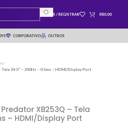
ENTRAR / REGISTRAR
R$
0,00
OYS
CORPORATIVO
OUTROS
es
/
Tela 24.5″ – 240Hz – 0.5ms – HDMI/Display Port
 Predator XB253Q – Tela
ms – HDMI/Display Port