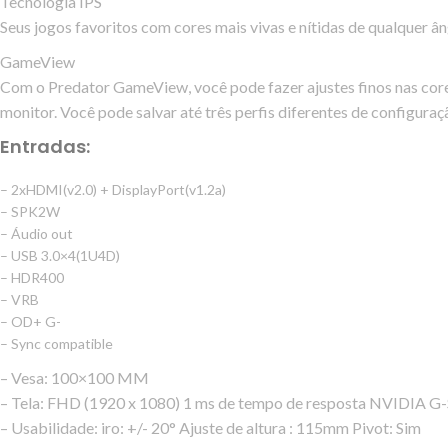
Tecnologia IPS
Seus jogos favoritos com cores mais vivas e nítidas de qualquer â
GameView
Com o Predator GameView, você pode fazer ajustes finos nas cores
monitor. Você pode salvar até três perfis diferentes de configuraç
Entradas:
– 2xHDMI(v2.0) + DisplayPort(v1.2a)
– SPK2W
– Áudio out
– USB 3.0×4(1U4D)
– HDR400
– VRB
– OD+ G-
– Sync compatible
– Vesa: 100×100 MM
– Tela: FHD (1920 x 1080) 1 ms de tempo de resposta NVIDIA G
– Usabilidade: iro: +/- 20° Ajuste de altura : 115mm Pivot: Sim