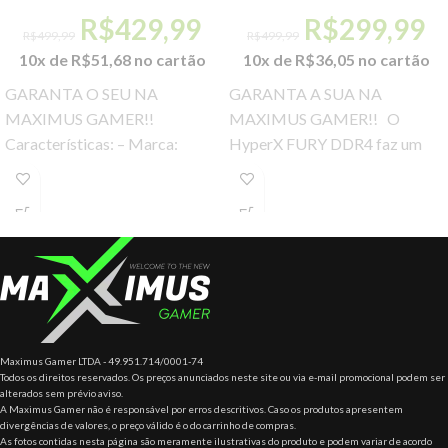
R$
429,99
R$
299,99
R$
499,99
R$
499,99
10x de
R$
51,68
no cartão
10x de
R$
36,05
no cartão
GARANTA O SEU NA
GARANTA A SUA NA
MAXIMUS GAMER!!
MAXIMUS GAMER!! O
Características: – Marca:
HyperX FURY DDR4 faz um
Cougar – Modelo: 10024-7
overclock automático com a
Especificações: – Tipo: Mini
frequência de 3200
Case ITX – Placa-mãe
Maximus Gamer LTDA - 49.951.714/0001-74
Todos os direitos reservados. Os preços anunciados neste site ou via e-mail promocional podem ser
alterados sem prévio aviso.
A Maximus Gamer não é responsável por erros descritivos. Caso os produtos apresentem
divergências de valores, o preço válido é o do carrinho de compras.
As fotos contidas nesta página são meramente ilustrativas do produto e podem variar de acordo