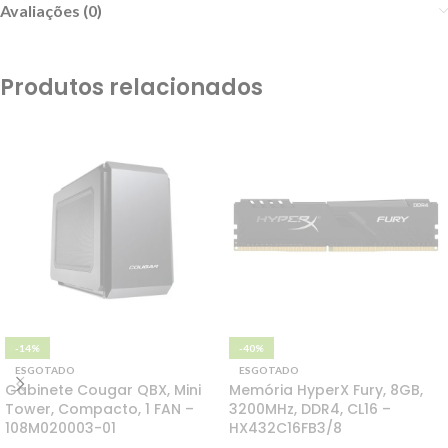
Avaliações (0)
Produtos relacionados
-14%
-40%
ESGOTADO
ESGOTADO
Gabinete Cougar QBX, Mini
Memória HyperX Fury, 8GB,
Tower, Compacto, 1 FAN –
3200MHz, DDR4, CL16 –
108M020003-01
HX432C16FB3/8