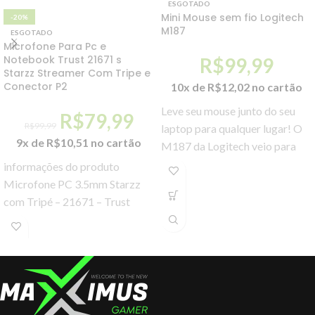
ESGOTADO
Mini Mouse sem fio Logitech
-20%
M187
ESGOTADO
Microfone Para Pc e
Notebook Trust 21671 s
R$
99,99
Starzz Streamer Com Tripe e
Conector P2
10x de
R$
12,02
no cartão
Leve seu mouse junto do seu
R$
79,99
R$
99,99
laptop para qualquer lugar! O
9x de
R$
10,51
no cartão
M187 da Logitech veio para
facilitar sua vida com
informações do produto
configurações simples.
Microfone PC 3.5mm Starzz
com Tripé – 21671 – Trust
Microfone de elevada
performance com botão para