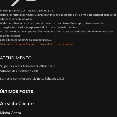
Maximus Gamer LTDA - 49.951.714/0001-74
Todos os direitos reservados. Os preços anunciados neste site ou via e-mail promocional podem ser
alterados sem prévio aviso.
A Maximus Gamer não é responsável por erros descritivos. Caso os produtos apresentem
divergências de valores, o preço válido é o do carrinho de compras.
As fotos contidas nesta página são meramente ilustrativas do produto e podem variar de acordo
com o fornecedor.
Este site trabalha 100% em criptografia SSL.
Sobre nós
|
Compra Segura
|
Privacidade
|
Fale Conosco
ATENDIMENTO
Segunda a sexta-feira das 08:30 às 18:00
Sábados das 09:00 às 17:00
Somos e-commerce e loja física (Chapecó/SC)
ÚLTIMOS POSTS
Área do Cliente
Minha Conta