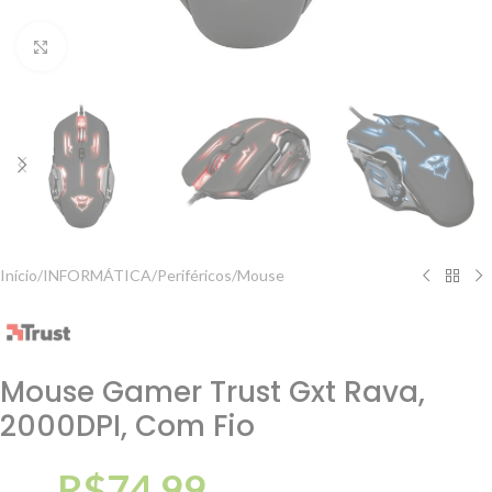
Clique para ampliar
Início
/
INFORMÁTICA
/
Periféricos
/
Mouse
Mouse Gamer Trust Gxt Rava,
2000DPI, Com Fio
R$
74,99