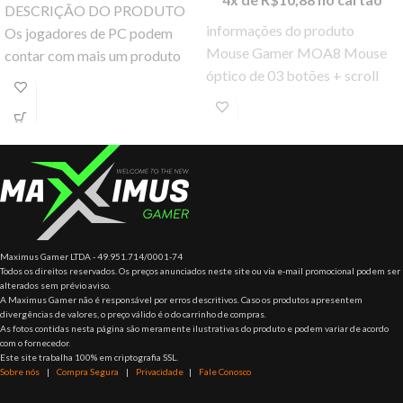
DESCRIÇÃO DO PRODUTO
informações do produto
Os jogadores de PC podem
Mouse Gamer MOA8 Mouse
contar com mais um produto
óptico de 03 botões + scroll
da Razer para melhorar a
Sensibilidade de 800 – 1200 –
performance nos
1600
Maximus Gamer LTDA - 49.951.714/0001-74
Todos os direitos reservados. Os preços anunciados neste site ou via e-mail promocional podem ser
alterados sem prévio aviso.
A Maximus Gamer não é responsável por erros descritivos. Caso os produtos apresentem
divergências de valores, o preço válido é o do carrinho de compras.
As fotos contidas nesta página são meramente ilustrativas do produto e podem variar de acordo
com o fornecedor.
Este site trabalha 100% em criptografia SSL.
Sobre nós
|
Compra Segura
|
Privacidade
|
Fale Conosco