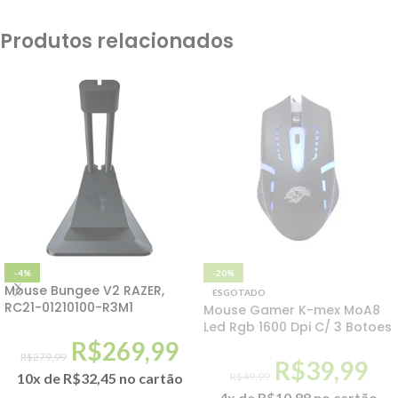
Produtos relacionados
-4%
-20%
Mouse Bungee V2 RAZER,
ESGOTADO
RC21-01210100-R3M1
Mouse Gamer K-mex MoA8
Led Rgb 1600 Dpi C/ 3 Botoes
R$
269,99
R$
279,99
R$
39,99
10x de
R$
32,45
no cartão
R$
49,99
4x de
R$
10,88
no cartão