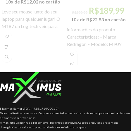
10x de
R$
12,02
no cartão
R$
189,99
Leve seu mouse junto do seu
R$
200,00
laptop para qualquer lugar! O
10x de
R$
22,83
no cartão
M187 da Logitech veio para
informações do produto
facilitar sua vida com
Características: – Marca:
configurações simples.
Redragon – Modelo: M909
Especificações: – Sensor
PIXART P3327 para Alta
Performance (12400
DPI/30G/220ips)
Maximus Gamer LTDA - 49.951.714/0001-74
Todos os direitos reservados. Os preços anunciados neste site ou via e-mail promocional podem ser
alterados sem prévio aviso.
A Maximus Gamer não é responsável por erros descritivos. Caso os produtos apresentem
divergências de valores, o preço válido é o do carrinho de compras.