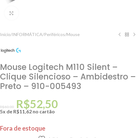
Clique para ampliar
Início
/
INFORMÁTICA
/
Periféricos
/
Mouse
Mouse Logitech M110 Silent –
Clique Silencioso – Ambidestro –
Preto – 910-005493
R$
52,50
R$
60,00
5x de
R$
11,62
no cartão
Fora de estoque