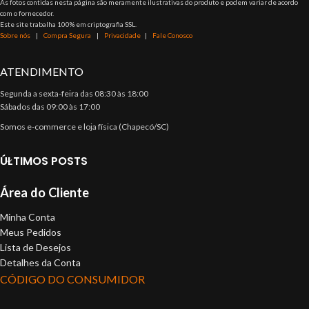
As fotos contidas nesta página são meramente ilustrativas do produto e podem variar de acordo
com o fornecedor.
Este site trabalha 100% em criptografia SSL.
Sobre nós
|
Compra Segura
|
Privacidade
|
Fale Conosco
ATENDIMENTO
Segunda a sexta-feira das 08:30 às 18:00
Sábados das 09:00 às 17:00
Somos e-commerce e loja física (Chapecó/SC)
ÚLTIMOS POSTS
Área do Cliente
Minha Conta
Meus Pedidos
Lista de Desejos
Detalhes da Conta
CÓDIGO DO CONSUMIDOR