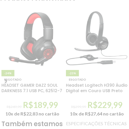
-24%
-23%
ESGOTADO
ESGOTADO
HEADSET GAMER DAZZ SOUL
Headset Logitech H390 Áudio
DARKNESS 7.1 USB PC, 62512-7
Digital em Couro USB Preto
R$
189,99
R$
229,99
R$
249,99
R$
299,99
10x de
R$
22,83
no cartão
10x de
R$
27,64
no cartão
Também estamos
ESPECIFICAÇÕES TÉCNICAS