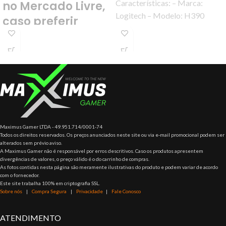
Características: – Marca:
no Mercado Livre,
Logitech – Modelo: H390
caso preferir
Especificações: – Sensibilidade
compre por lá.
de entrada: -62 dBV / μbar, -42
dBV /
Maximus Gamer LTDA - 49.951.714/0001-74
Todos os direitos reservados. Os preços anunciados neste site ou via e-mail promocional podem ser
alterados sem prévio aviso.
A Maximus Gamer não é responsável por erros descritivos. Caso os produtos apresentem
divergências de valores, o preço válido é o do carrinho de compras.
As fotos contidas nesta página são meramente ilustrativas do produto e podem variar de acordo
com o fornecedor.
Este site trabalha 100% em criptografia SSL.
Sobre nós
|
Compra Segura
|
Privacidade
|
Fale Conosco
ATENDIMENTO