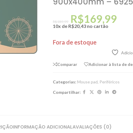
900x400mm – 6925
R$
169,99
R$
189,99
10x de
R$
20,43
no cartão
Fora de estoque
Adicio
Comparar
Adicionar à lista de d
Categorias:
Mouse pad
,
Periféricos
Compartilhar:
RIÇÃO
INFORMAÇÃO ADICIONAL
AVALIAÇÕES (0)