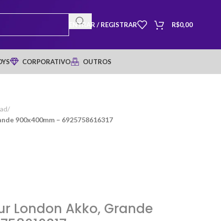
ENTRAR / REGISTRAR
R$
0,00
OYS
CORPORATIVO
OUTROS
ad
/
ande 900x400mm – 6925758616317
r London Akko, Grande