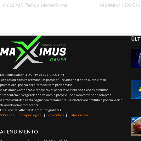
única AIR Tech, onde terá uma
Modelo: H390 Espe
respirabilidade superior.
Sensibilidade de en
-42 dBV /
ÚLT
Maximus Gamer LTDA - 49.951.714/0001-74
Todos os direitos reservados. Os preços anunciados neste site ou via e-mail
promocional podem ser alterados sem prévio aviso.
A Maximus Gamer não é responsável por erros descritivos. Caso os produtos
apresentem divergências de valores, o preço válido é o do carrinho de compras.
As fotos contidas nesta página são meramente ilustrativas do produto e podem variar
de acordo com o fornecedor.
Este site trabalha 100% em criptografia SSL.
Sobre nós
|
Compra Segura
|
Privacidade
|
Fale Conosco
ATENDIMENTO