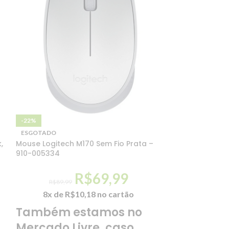
-22%
-22%
ESGOTADO
ESGOTADO
,
Mouse Logitech M170 Sem Fio Prata –
Mouse Logitech
910-005334
910-004053
R$
69,99
R$
89,99
R$
69,99
8x de
R$
10,18
no cartão
6x de
R
Também estamos no
ESPECIFICAÇÕ
Características:
Mercado Livre, caso