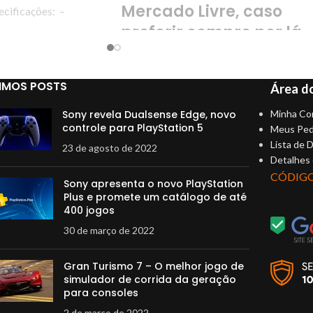
Mercado Livre, caso
cificações: –
trada: -62 dBV / μbar,
preferir compre por lá.
IMOS POSTS
Área do
Sony revela Dualsense Edge, novo
Minha Co
controle para PlayStation 5
Meus Ped
Lista de 
23 de agosto de 2022
Detalhes
CÓDIG
Sony apresenta o novo PlayStation
Plus e promete um catálogo de até
400 jogos
30 de março de 2022
Gran Turismo 7 – O melhor jogo de
simulador de corrida da geração
para consoles
2 de março de 2022