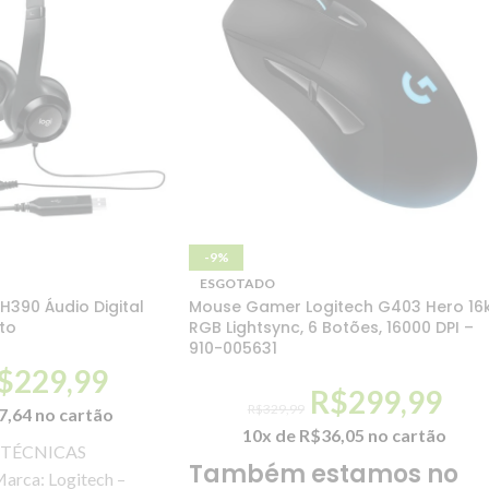
-9%
ESGOTADO
H390 Áudio Digital
Mouse Gamer Logitech G403 Hero 16k
to
RGB Lightsync, 6 Botões, 16000 DPI –
910-005631
$
229,99
R$
299,99
R$
329,99
7,64
no cartão
10x de
R$
36,05
no cartão
 TÉCNICAS
Também estamos no
Marca: Logitech –