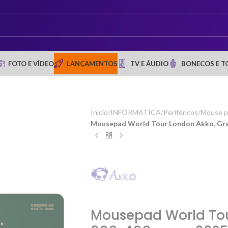
FOTO E VÍDEO
LANÇAMENTOS
TV E ÁUDIO
BONECOS E T
Início
/
INFORMÁTICA
/
Periféricos
/
Mouse p
Mousepad World Tour London Akko, Gr
Mousepad World Tou