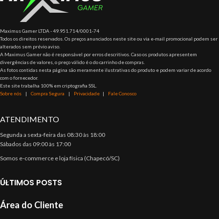
Maximus Gamer LTDA - 49.951.714/0001-74
Todos os direitos reservados. Os preços anunciados neste site ou via e-mail promocional podem ser
alterados sem prévio aviso.
A Maximus Gamer não é responsável por erros descritivos. Caso os produtos apresentem
divergências de valores, o preço válido é o do carrinho de compras.
As fotos contidas nesta página são meramente ilustrativas do produto e podem variar de acordo
com o fornecedor.
Este site trabalha 100% em criptografia SSL.
Sobre nós
|
Compra Segura
|
Privacidade
|
Fale Conosco
ATENDIMENTO
Segunda a sexta-feira das 08:30 às 18:00
Sábados das 09:00 às 17:00
Somos e-commerce e loja física (Chapecó/SC)
ÚLTIMOS POSTS
Área do Cliente