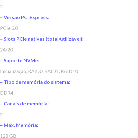
2
– Versão PCI Express:
PCIe 3.0
– Slots PCIe nativas (total/utilizável):
24/20
– Suporte NVMe:
Inicialização, RAID0, RAID1, RAID10
– Tipo de memória do sistema:
DDR4
– Canais de memória:
2
– Máx. Memória:
128 GB