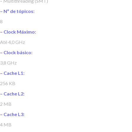
– Multithreading (SMT)
– Nº de tópicos:
8
– Clock Máximo:
Até 4,0 GHz
– Clock básico:
3,8 GHz
– Cache L1:
256 KB
– Cache L2:
2 MB
– Cache L3:
4 MB