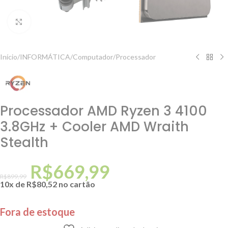
Clique para ampliar
Início
/
INFORMÁTICA
/
Computador
/
Processador
Processador AMD Ryzen 3 4100
3.8GHz + Cooler AMD Wraith
Stealth
R$
669,99
R$
899,99
10x de
R$
80,52
no cartão
Fora de estoque