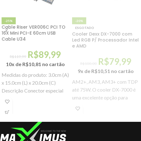
-25%
-20%
Cable Riser VER006C PCI TO
ESGOTADO
16X Mini PCI-E 60cm USB
Cooler Dexx DX-7000 com
Cable U34
Led RGB P/ Processador Intel
e AMD
R$
89,99
R$
119,99
R$
79,99
10x de
R$
10,81
no cartão
R$
100,00
9x de
R$
10,51
no cartão
Medidas do produto: 3.0cm (A)
AM2+, AM3, AM3+ com TDP
x 15.0cm (L) x 20.0cm (C)
até 75W. O cooler DX-7000 é
Descrição Conector especial
uma excelente opção para
para placas PCI-E voltadas
quem quer unir alta
para mineração.
performance