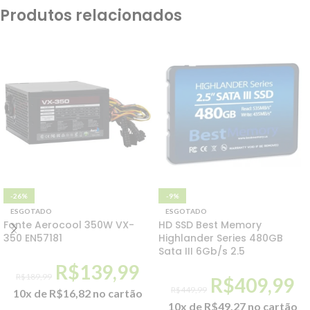
Produtos relacionados
-26%
-9%
ESGOTADO
ESGOTADO
Fonte Aerocool 350W VX-
HD SSD Best Memory
350 EN57181
Highlander Series 480GB
Sata III 6Gb/s 2.5
R$
139,99
R$
189,99
R$
409,99
R$
449,99
10x de
R$
16,82
no cartão
10x de
R$
49,27
no cartão