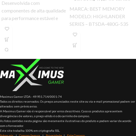
Desenvolvida com
MARCA: BEST MEMORY
componentes de alta qualidade
MODELO: HIGHLANDER
para performance estável e
SERIES – BTSDA-480G-535
confiável.
Ssd Best Memory Highlander
Series 480gb, Leit. 535 Mb/s,
Grav. 435 Mb/s,
Maximus Gamer LTDA - 49.951.714/0001-74
Todos os direitos reservados. Os preços anunciados neste site ou via e-mail promocional podem ser
alterados sem prévio aviso.
A Maximus Gamer não é responsável por erros descritivos. Caso os produtos apresentem
divergências de valores, o preço válido é o do carrinho de compras.
As fotos contidas nesta página são meramente ilustrativas do produto e podem variar de acordo
com o fornecedor.
Este site trabalha 100% em criptografia SSL.
Sobre nós
|
Compra Segura
|
Privacidade
|
Fale Conosco