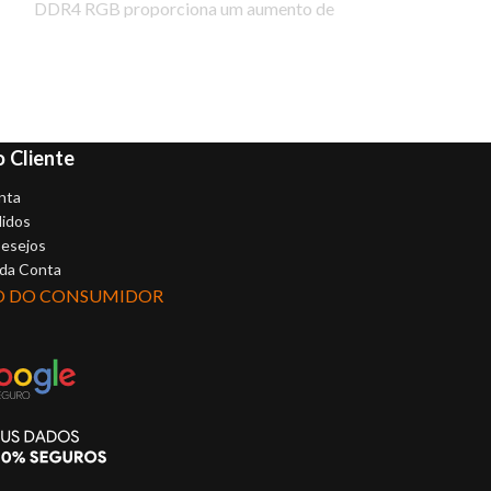
DDR4 RGB proporciona um aumento de
desempenho e estilo
a
 Cliente
nta
idos
Desejos
 da Conta
O DO CONSUMIDOR