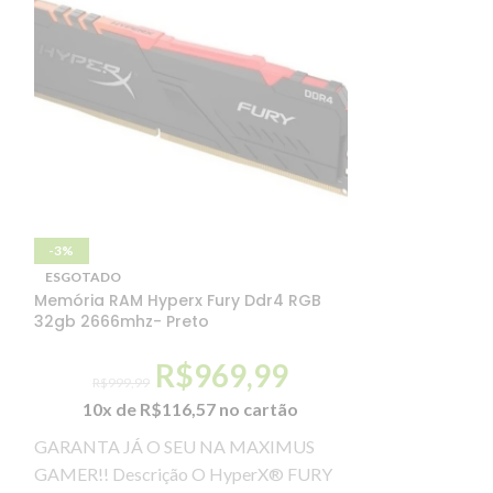
ESGOTADO
-3%
Mini Mouse sem
ESGOTADO
Memória RAM Hyperx Fury Ddr4 RGB
R
32gb 2666mhz- Preto
10x de
R
R$
969,99
R$
999,99
Leve seu mouse j
10x de
R$
116,57
no cartão
qualquer lugar!
GARANTA JÁ O SEU NA MAXIMUS
para facilitar s
GAMER!! Descrição O HyperX® FURY
simples.