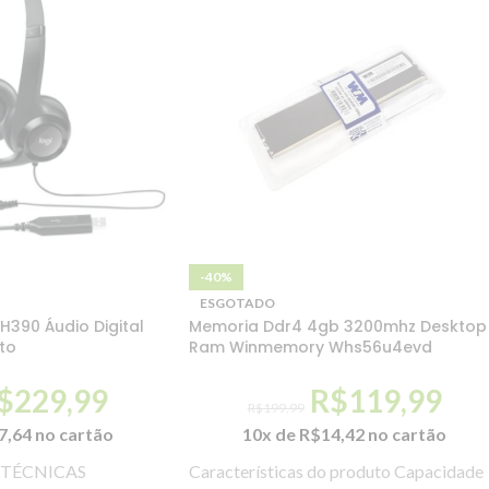
-40%
ESGOTADO
H390 Áudio Digital
Memoria Ddr4 4gb 3200mhz Desktop
to
Ram Winmemory Whs56u4evd
$
229,99
R$
119,99
R$
199,99
7,64
no cartão
10x de
R$
14,42
no cartão
 TÉCNICAS
Características do produto Capacidade