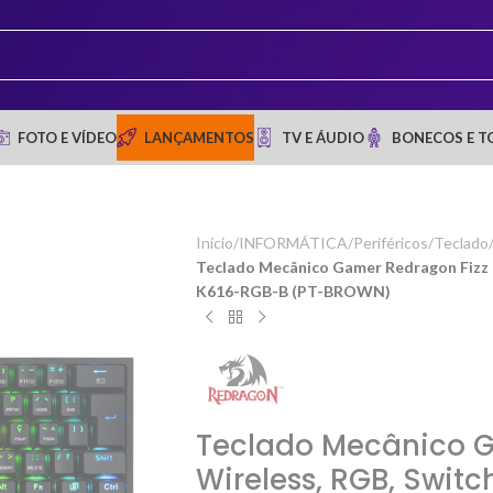
FOTO E VÍDEO
LANÇAMENTOS
TV E ÁUDIO
BONECOS E T
Início
/
INFORMÁTICA
/
Periféricos
/
Teclado
Teclado Mecânico Gamer Redragon Fizz P
K616-RGB-B (PT-BROWN)
Teclado Mecânico G
Wireless, RGB, Switc