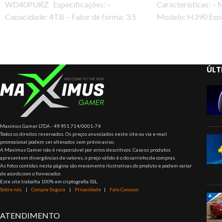
WD40PURZ Especificações: –
Características: – 
Capacidade: 4TB – Fator de forma: 3.5
Modelo: H390 Espe
polegadas – Formato
Sensibilidade de en
-42 dBV /
ÚLT
Maximus Gamer LTDA - 49.951.714/0001-74
Todos os direitos reservados. Os preços anunciados neste site ou via e-mail
promocional podem ser alterados sem prévio aviso.
A Maximus Gamer não é responsável por erros descritivos. Caso os produtos
apresentem divergências de valores, o preço válido é o do carrinho de compras.
As fotos contidas nesta página são meramente ilustrativas do produto e podem variar
de acordo com o fornecedor.
Este site trabalha 100% em criptografia SSL.
Sobre nós
|
Compra Segura
|
Privacidade
|
Fale Conosco
ATENDIMENTO