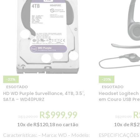
-23%
-23%
ESGOTADO
ESGOTADO
HD WD Purple Surveillance, 4TB, 3.5´,
Headset Logitech 
SATA – WD40PURZ
em Couro USB Pre
R$
999,99
R
R$
1.299,99
R$
299,99
10x de
R$
120,18
no cartão
10x de
R$
2
Características: – Marca: WD – Modelo:
ESPECIFICAÇÕES