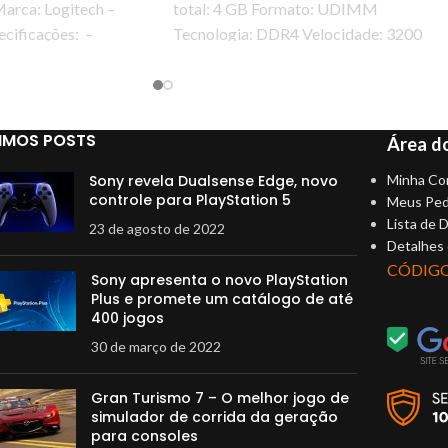
Marca: Logitech –
total: 4 GB Formato: UDIMM
cificações: –
Tecnologia: DDR4 Velocidade: 3200
trada: -62 dBV / μbar,
MHz Aplicação: Computadores de mes
Características gerais Fabricante Win
Memory Marca Win
IMOS POSTS
Área do
Sony revela Dualsense Edge, novo
Minha Co
controle para PlayStation 5
Meus Ped
Lista de 
23 de agosto de 2022
Detalhes
CÓDIG
Sony apresenta o novo PlayStation
Plus e promete um catálogo de até
400 jogos
30 de março de 2022
Gran Turismo 7 – O melhor jogo de
simulador de corrida da geração
para consoles