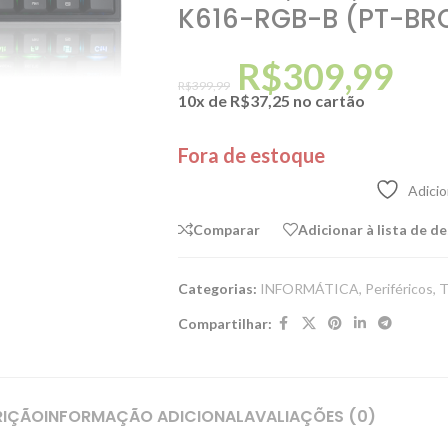
K616-RGB-B (PT-B
R$
309,99
R$
399,99
10x de
R$
37,25
no cartão
Fora de estoque
Adicio
Comparar
Adicionar à lista de d
Categorias:
INFORMÁTICA
,
Periféricos
,
T
Compartilhar:
RIÇÃO
INFORMAÇÃO ADICIONAL
AVALIAÇÕES (0)