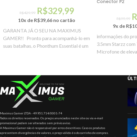
Conector P2
R$
329,99
R$
429,99
R$
99,99
10x de
R$
39,66
no cartão
9x de
R$
1
GARANTA JÁ O SEU NA MAXIMUS
informações do pr
GAMER!! Pronto para acompanhá-lo em
3.5mm Starzz com T
suas batalhas, o Phonthum Essential é um
Microfone de elev
headset
botão para
ÚLT
Maximus Gamer LTDA - 49.951.714/0001-74
Todos os direitos reservados. Os preços anunciados neste site ou via e-mail
promocional podem ser alterados sem prévio aviso.
A Maximus Gamer não é responsável por erros descritivos. Caso os produtos
apresentem divergências de valores, o preço válido é o do carrinho de compras.