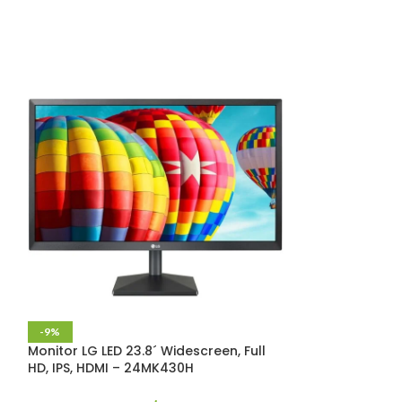
-9%
-41%
Monitor LG LED 23.8´ Widescreen, Full
ESGOTADO
HD, IPS, HDMI – 24MK430H
Mouse Gamer T
3200DPI, 6 Bot