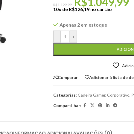
R$
1.049,99
R$
1.199,99
10x de
R$
126,19
no cartão
Apenas 2 em estoque
-
+
ADICION
Adicio
Comparar
Adicionar à lista de d
Categorias:
Cadeira Gamer
,
Corporativo
,
P
Compartilhar:
RIÇÃO
INFORMAÇÃO ADICIONAL
AVALIAÇÕES (0)