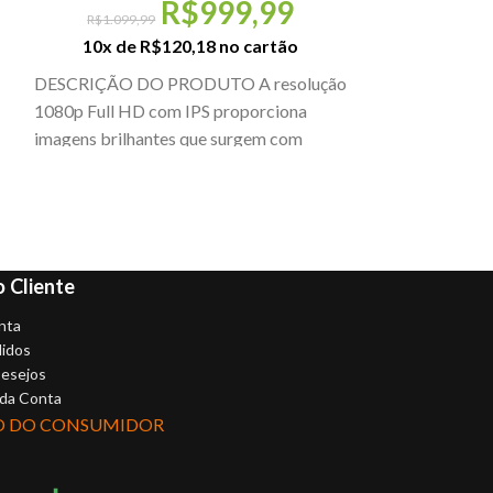
R$
999,99
R$
1.099,99
10x de
R$
120,18
no cartão
R$
169,9
10x de
R
DESCRIÇÃO DO PRODUTO A resolução
DESCRIÇÃO DO
1080p Full HD com IPS proporciona
com 6 botões e 
imagens brilhantes que surgem com
você tem perfor
detalhes vibrantes de qualquer
palma
 Cliente
nta
idos
Desejos
 da Conta
O DO CONSUMIDOR