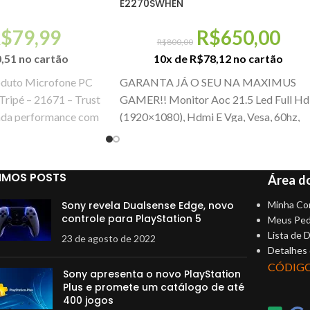
E2270SWHEN
R$
79,99
R$
650,00
R$
800,00
0,51
no cartão
10x de
R$
78,12
no cartão
oduto Microfone PC
GARANTA JÁ O SEU NA MAXIMUS
ripé – 21671 – Trust
GAMER!! Monitor Aoc 21.5 Led Full Hd
ada performance com
(1920×1080), Hdmi E Vga, Vesa, 60hz,
5ms,
IMOS POSTS
Área do
Sony revela Dualsense Edge, novo
Minha Co
controle para PlayStation 5
Meus Ped
Lista de 
23 de agosto de 2022
Detalhes
CÓDIG
Sony apresenta o novo PlayStation
Plus e promete um catálogo de até
400 jogos