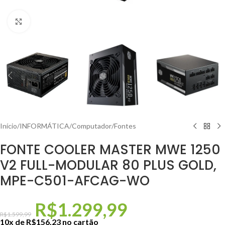
Clique para ampliar
Início
/
INFORMÁTICA
/
Computador
/
Fontes
FONTE COOLER MASTER MWE 1250
V2 FULL-MODULAR 80 PLUS GOLD,
MPE-C501-AFCAG-WO
R$
1.299,99
R$
1.599,99
10x de
R$
156,23
no cartão