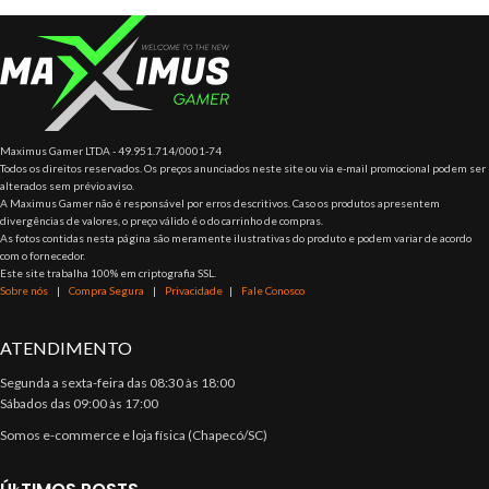
Maximus Gamer LTDA - 49.951.714/0001-74
Todos os direitos reservados. Os preços anunciados neste site ou via e-mail promocional podem ser
alterados sem prévio aviso.
A Maximus Gamer não é responsável por erros descritivos. Caso os produtos apresentem
divergências de valores, o preço válido é o do carrinho de compras.
As fotos contidas nesta página são meramente ilustrativas do produto e podem variar de acordo
com o fornecedor.
Este site trabalha 100% em criptografia SSL.
Sobre nós
|
Compra Segura
|
Privacidade
|
Fale Conosco
ATENDIMENTO
Segunda a sexta-feira das 08:30 às 18:00
Sábados das 09:00 às 17:00
Somos e-commerce e loja física (Chapecó/SC)