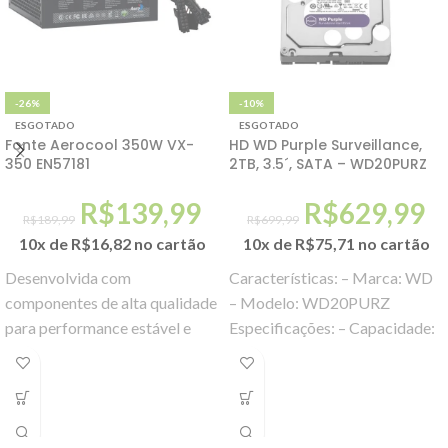
-26%
-10%
ESGOTADO
ESGOTADO
Fonte Aerocool 350W VX-
HD WD Purple Surveillance,
350 EN57181
2TB, 3.5´, SATA – WD20PURZ
R$
139,99
R$
629,99
R$
189,99
R$
699,99
10x de
R$
16,82
no cartão
10x de
R$
75,71
no cartão
Desenvolvida com
Características: – Marca: WD
componentes de alta qualidade
– Modelo: WD20PURZ
para performance estável e
Especificações: – Capacidade:
confiável.
2TB – Fator de forma: 3.5
polegadas – Formato