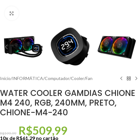
Clique para ampliar
Início
/
INFORMÁTICA
/
Computador
/
Cooler/Fan
WATER COOLER GAMDIAS CHIONE
M4 240, RGB, 240MM, PRETO,
CHIONE-M4-240
R$
509,99
R$
599,99
10x de
R$
61,29
no cartão