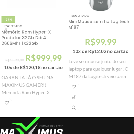
ESGOTADO
-29%
Mini Mouse sem fio Logitech
M187
ESGOTADO
Memória Ram Hyper-X
Predator 32Gb Ddr4
R$
99,99
2666Mhz 1X32Gb
10x de
R$
12,02
no cartão
R$
999,99
R$
1.399,00
Leve seu mouse junto do seu
10x de
R$
120,18
no cartão
laptop para qualquer lugar! O
M187 da Logitech veio para
GARANTA JÁ O SEU NA
facilitar sua vida com
MAXIMUS GAMER!!
configurações simples.
Memoria Ram Hyper-X
Predator 32Gb Ddr4
2666Mhz 1X32Gb Descrição
Informações técnicas Color: