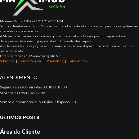
Maximus Gamer LTDA - 49.951.714/0001-74
Todos os direitos reservados. Os preços anunciados neste site ou via e-mail promocional podem ser
alterados sem prévio aviso.
A Maximus Gamer não é responsável por erros descritivos. Caso os produtos apresentem
divergências de valores, o preço válido é o do carrinho de compras.
As fotos contidas nesta página são meramente ilustrativas do produto e podem variar de acordo
com o fornecedor.
Este site trabalha 100% em criptografia SSL.
Sobre nós
|
Compra Segura
|
Privacidade
|
Fale Conosco
ATENDIMENTO
Segunda a sexta-feira das 08:30 às 18:00
Sábados das 09:00 às 17:00
Somos e-commerce e loja física (Chapecó/SC)
ÚLTIMOS POSTS
Área do Cliente