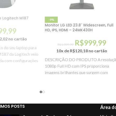
o Logitech M187
-9%
Monitor LG LED 23.8´ Widescreen, Full
99,99
HD, IPS, HDMI – 24MK430H
2,02
no cartão
R$
999,99
R$
1.099,99
to do seu laptop para
10x de
R$
120,18
no cartão
M187 da Logitech veio
DESCRIÇÃO DO PRODUTO A resoluç
vida com configurações
1080p Full HD com IPS proporciona
imagens brilhantes que surgem com
detalhes vibrantes de qualquer
IMOS POSTS
Área do