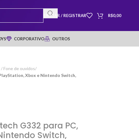
ENTRAR / REGISTRAR
R$
0,00
OYS
CORPORATIVO
OUTROS
/ Fone de ouvidos
/
layStation, Xbox e Nintendo Switch,
tech G332 para PC,
Nintendo Switch,