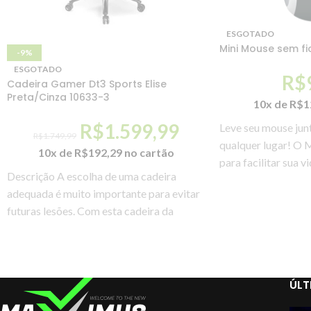
ESGOTADO
Mini Mouse sem fi
-9%
ESGOTADO
R$
Cadeira Gamer Dt3 Sports Elise
Preta/Cinza 10633-3
10x de
R$
1
R$
1.599,99
Leve seu mouse jun
R$
1.749,99
qualquer lugar! O 
10x de
R$
192,29
no cartão
para facilitar sua 
Descrição A escolha de uma cadeira
simples.
adequada é muito importante para evitar
futuras lesões. Com esta cadeira da
DT3sports você
ÚLT