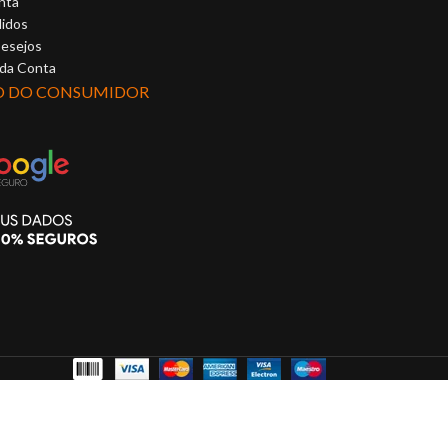
de toque.
nta
idos
Desejos
 da Conta
O DO CONSUMIDOR