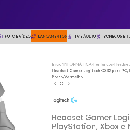
FOTO E VÍDEO
LANÇAMENTOS
TV E ÁUDIO
BONECOS E T
Início
/
INFORMÁTICA
/
Periféricos
/
Headset 
Headset Gamer Logitech G332 para PC, P
Preto/Vermelho
Headset Gamer Logi
PlayStation, Xbox e 