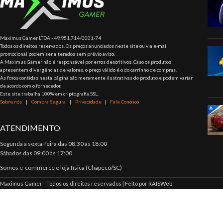
Maximus Gamer LTDA - 49.951.714/0001-74
Todos os direitos reservados. Os preços anunciados neste site ou via e-mail
promocional podem ser alterados sem prévio aviso.
A Maximus Gamer não é responsável por erros descritivos. Caso os produtos
apresentem divergências de valores, o preço válido é o do carrinho de compras.
As fotos contidas nesta página são meramente ilustrativas do produto e podem variar
de acordo com o fornecedor.
Este site trabalha 100% em criptografia SSL.
Sobre nós
|
Compra Segura
|
Privacidade
|
Fale Conosco
ATENDIMENTO
Segunda a sexta-feira das 08:30 às 18:00
Sábados das 09:00 às 17:00
Somos e-commerce e loja física (Chapecó/SC)
Maximus Gamer - Todos os direitos reservados | Feito por
RAISWeb