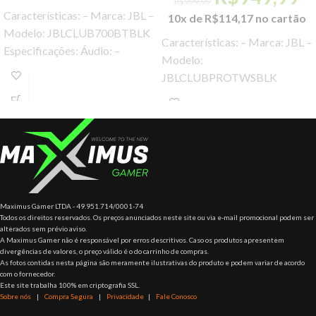
R$
999,99
Características: – Marca: JBL –
10x de
R$
114,17
no cartão
Modelo: JBLCLUB700BTBLK
Características: – Marca: JBL –
Especificações: Áudio: –
Modelo:
Resposta de frequência
JBLCLUBPROTWSBLK
(passiva): 16 Hz a 40 kHz –
Especificações: Dimensões: –
Tamanho do driver: 6,8 mm /
0,27 “Driver dinâmico
Maximus Gamer LTDA - 49.951.714/0001-74
Todos os direitos reservados. Os preços anunciados neste site ou via e-mail promocional podem ser
alterados sem prévio aviso.
A Maximus Gamer não é responsável por erros descritivos. Caso os produtos apresentem
divergências de valores, o preço válido é o do carrinho de compras.
As fotos contidas nesta página são meramente ilustrativas do produto e podem variar de acordo
com o fornecedor.
Este site trabalha 100% em criptografia SSL.
Sobre nós
|
Compra Segura
|
Privacidade
|
Fale Conosco