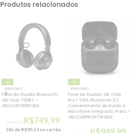
Produtos relacionados
-6%
-5%
ESGOTADO
ESGOTADO
Fone de Ouvido Bluetooth
Fone de Ouvido JBL Club
JBL Club 700BT –
Pro+ TWS, Bluetooth 5.1,
JBLCLUB700BTBLK
Cancelamento de Ruído e
Microfone Integrado, Preto –
JBLCLUBPROPTWSBLK
R$
749,99
R$
800,00
10x de
R$
90,13
no cartão
R$
949,99