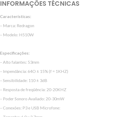
INFORMAÇÕES TÉCNICAS
Características:
– Marca: Redragon
– Modelo: H510W
Especificações:
– Alto falantes: 53mm
– Impendância: 64O ± 15% (f = 1KHZ)
– Sensibilidade: 110 ± 3dB
– Resposta de freqüência: 20-20KHZ
– Poder Sonoro Avaliado: 20-30mW
– Conexões: P3 e USB Microfone:
– Tamanho: 6.0 x 2.7mm