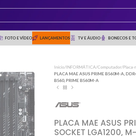
FOTO E VÍDEO
LANÇAMENTOS
TV E ÁUDIO
BONECOS E T
Início
/
INFORMÁTICA
/
Computador
/
Placa-
PLACA MAE ASUS PRIME B560M-A, DDR4
B560, PRIME B560M-A
PLACA MAE ASUS PR
SOCKET LGA1200, M-