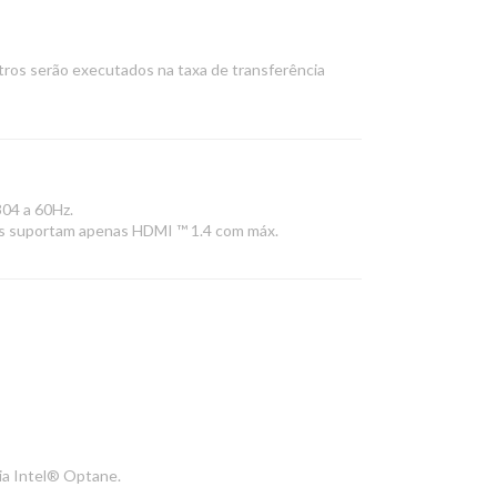
ros serão executados na taxa de transferência
304 a 60Hz.
os suportam apenas HDMI ™ 1.4 com máx.
ia Intel® Optane.