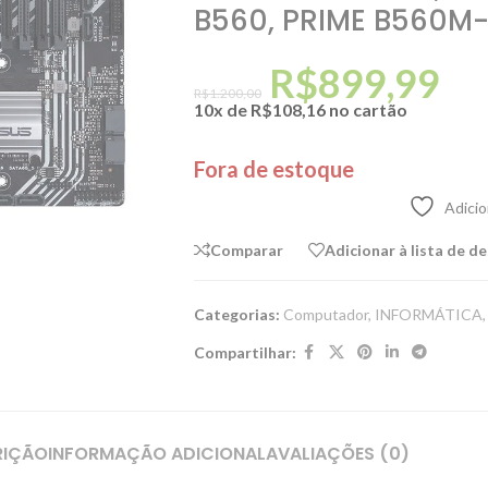
B560, PRIME B560M
R$
899,99
R$
1.200,00
10x de
R$
108,16
no cartão
Fora de estoque
Adicio
Comparar
Adicionar à lista de d
Categorias:
Computador
,
INFORMÁTICA
,
Compartilhar:
RIÇÃO
INFORMAÇÃO ADICIONAL
AVALIAÇÕES (0)