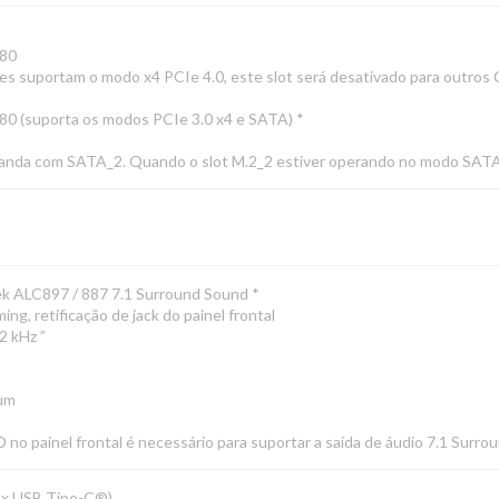
280
es suportam o modo x4 PCIe 4.0, este slot será desativado para outros
280 (suporta os modos PCIe 3.0 x4 e SATA) *
e banda com SATA_2. Quando o slot M.2_2 estiver operando no modo SATA
ek ALC897 / 887 7.1 Surround Sound *
ing, retificação de jack do painel frontal
2 kHz ”
ium
no painel frontal é necessário para suportar a saída de áudio 7.1 Surro
1 x USB Tipo-C®)