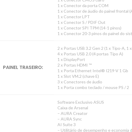
1 x Conector da porta COM
1 x Conector de áudio do painel frontal 
1 x Conector LPT
1 x Conector S / PDIF Out
1 x Conector SPI TPM (14-1 pinos)
1 x Conector 20-3 pinos do painel do si
2 x Portas USB 3.2 Gen 2 (1 x Tipo-A, 1
4 x Portas USB 2.0 (4 portas Tipo A)
1 x DisplayPort
2 x Portas HDMI ™
PAINEL TRASEIRO:
1 x Porta Ethernet Intel® I219-V 1 Gb
1 x Slot VM.2 (chave E)
3 x Conectores de áudio
1 x Porta combo teclado / mouse PS / 2
Software Exclusivo ASUS
Caixa de Arsenal
– AURA Creator
– AURA Sync
AI Suite 3
– Utilitário de desempenho e economia 