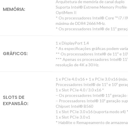
Arquitetura de memória de canal duplo
Suporta Intel® Extreme Memory Profile
MEMÓRIA:
OptiMem II
* Os processadores Intel® Core ™ i7 / 
máxima de DDR4 2666 MHz.
* Os processadores Intel® de 11ª ger
1 x DisplayPort 1.4
* As especificações gráficas podem varia
GRÁFICOS:
** Os processadores Intel® de 11ª e 10
*** Apenas os processadores Intel® 11ª
resolução de 4K a 30 Hz.
1 x PCIe 4.0 x16 + 1 x PCIe 3.0 x16 (máx.
Processadores Intel® de 11ª e 10ª gera
1 x Slot PCIe 4.0 / 3.0 x16 *
– Os processadores Intel® 11ª geração
SLOTS DE
– Processadores Intel® 10ª geração su
EXPANSÃO:
Chipset Intel® B560
1 x Slot PCIe 3.0 x16 (suporta modo x4) 
1 x Slot PCIe 3.0 x1
* Habilite o Remapeamento de armazena