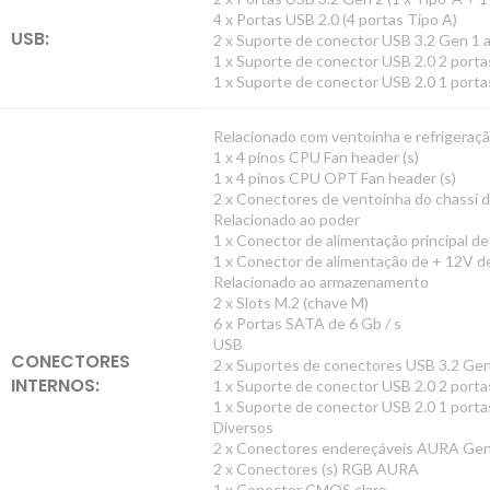
4 x Portas USB 2.0 (4 portas Tipo A)
USB:
2 x Suporte de conector USB 3.2 Gen 1 a
1 x Suporte de conector USB 2.0 2 porta
1 x Suporte de conector USB 2.0 1 porta
Relacionado com ventoinha e refrigeraç
1 x 4 pinos CPU Fan header (s)
1 x 4 pinos CPU OPT Fan header (s)
2 x Conectores de ventoinha do chassi d
Relacionado ao poder
1 x Conector de alimentação principal de
1 x Conector de alimentação de + 12V d
Relacionado ao armazenamento
2 x Slots M.2 (chave M)
6 x Portas SATA de 6 Gb / s
USB
CONECTORES
2 x Suportes de conectores USB 3.2 Gen
INTERNOS:
1 x Suporte de conector USB 2.0 2 porta
1 x Suporte de conector USB 2.0 1 porta
Diversos
2 x Conectores endereçáveis ​​AURA Gen
2 x Conectores (s) RGB AURA
1 x Conector CMOS claro