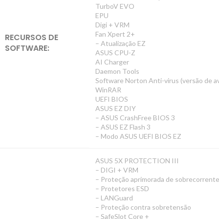
TurboV EVO
EPU
Digi + VRM
Fan Xpert 2+
RECURSOS DE
– Atualização EZ
SOFTWARE:
ASUS CPU-Z
AI Charger
Daemon Tools
Software Norton Anti-virus (versão de av
WinRAR
UEFI BIOS
ASUS EZ DIY
– ASUS CrashFree BIOS 3
– ASUS EZ Flash 3
– Modo ASUS UEFI BIOS EZ
ASUS 5X PROTECTION III
– DIGI + VRM
– Proteção aprimorada de sobrecorren
– Protetores ESD
– LANGuard
– Proteção contra sobretensão
– SafeSlot Core +