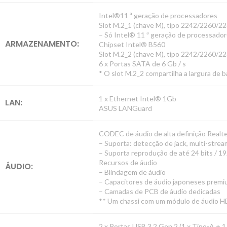
Intel®11 ª geração de processadores
Slot M.2_1 (chave M), tipo 2242/2260/2
– Só Intel® 11 ª geração de processador
ARMAZENAMENTO:
Chipset Intel® B560
Slot M.2_2 (chave M), tipo 2242/2260/2
6 x Portas SATA de 6 Gb / s
* O slot M.2_2 compartilha a largura d
1 x Ethernet Intel® 1Gb
LAN:
ASUS LANGuard
CODEC de áudio de alta definição Realt
– Suporta: detecção de jack, multi-stream
– Suporta reprodução de até 24 bits / 19
Recursos de áudio
ÁUDIO:
– Blindagem de áudio
– Capacitores de áudio japoneses prem
– Camadas de PCB de áudio dedicadas
** Um chassi com um módulo de áudio HD 
2 x Portas USB 3.2 Gen 2 (1 x Tipo-A + 