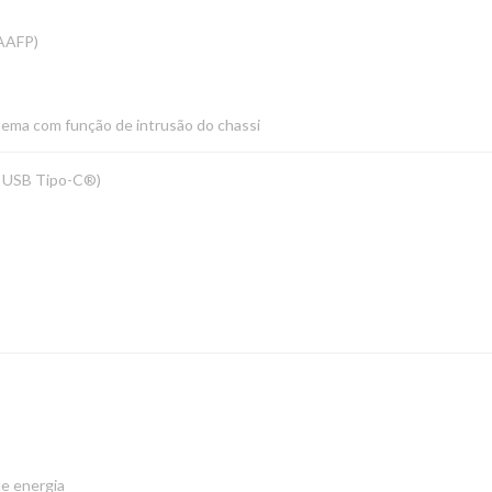
(AAFP)
stema com função de intrusão do chassi
 x USB Tipo-C®)
de energia