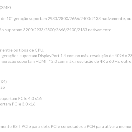
 (XMP)
i9 de 10ª geração suportam 2933/2800/2666/2400/2133 nativamente, out
ação suportam 3200/2933/2800/2666/2400/2133 nativamente.
r entre os tipos de CPU.
ª gerações suportam DisplayPort 1.4 com no máx. resolução de 4096 x 2
 geração suportam HDMI ™ 2.0 com máx. resolução de 4K a 60 Hz, outr
 X4)
ção
 suportam PCIe 4.0 x16
portam PCIe 3.0 x16
*
mento RST PCIe para slots PCIe conectados a PCH para ativar a memór