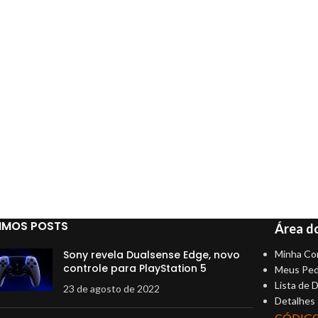
IMOS POSTS
Área do
Sony revela Dualsense Edge, novo
Minha Co
controle para PlayStation 5
Meus Ped
Lista de 
23 de agosto de 2022
Detalhes
CÓDIG