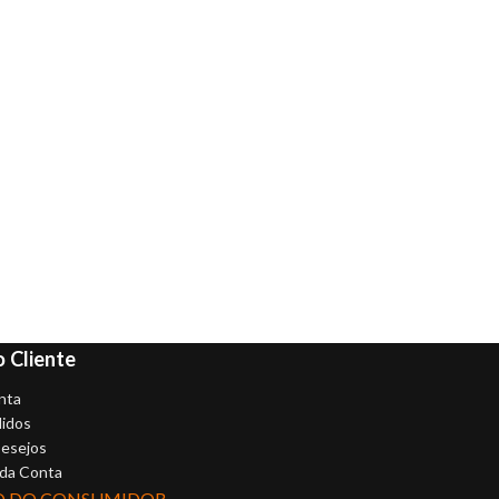
 Cliente
nta
idos
Desejos
 da Conta
O DO CONSUMIDOR