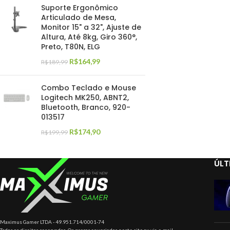
Suporte Ergonômico
Articulado de Mesa,
Monitor 15" a 32", Ajuste de
Altura, Até 8kg, Giro 360°,
Preto, T80N, ELG
R$
164,99
R$
189,99
Combo Teclado e Mouse
Logitech MK250, ABNT2,
Bluetooth, Branco, 920-
013517
R$
174,90
R$
199,99
ÚLT
Maximus Gamer LTDA - 49.951.714/0001-74
Todos os direitos reservados. Os preços anunciados neste site ou via e-mail