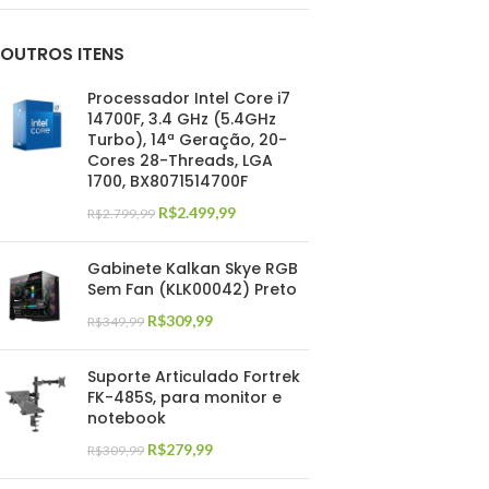
OUTROS ITENS
Processador Intel Core i7
14700F, 3.4 GHz (5.4GHz
Turbo), 14ª Geração, 20-
Cores 28-Threads, LGA
1700, BX8071514700F
R$
2.499,99
R$
2.799,99
Gabinete Kalkan Skye RGB
Sem Fan (KLK00042) Preto
R$
309,99
R$
349,99
Suporte Articulado Fortrek
FK-485S, para monitor e
notebook
R$
279,99
R$
309,99