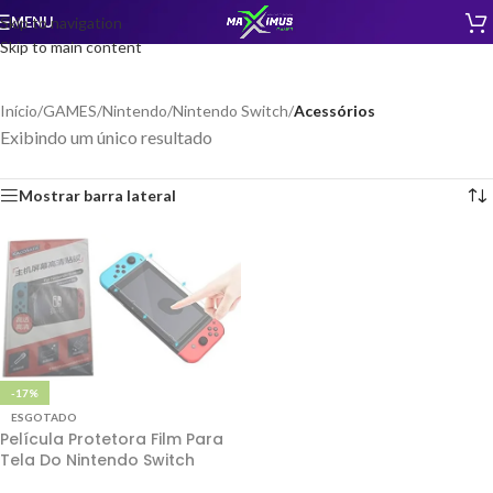
MENU
Skip to navigation
Skip to main content
Início
/
GAMES
/
Nintendo
/
Nintendo Switch
/
Acessórios
Exibindo um único resultado
Mostrar barra lateral
-17%
ESGOTADO
Película Protetora Film Para
Tela Do Nintendo Switch