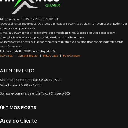
Maximus Gamer LTDA - 49.951.714/0001-74
Todos os direitos reservados. Os preços anunciados neste site ou via e-mail promocional podem ser
alterados sem prévio aviso.
A Maximus Gamer não é responsável por erros descritivos. Caso os produtos apresentem
divergências de valores, o preço válido é o do carrinho de compras.
As fotos contidas nesta página são meramente ilustrativas do produto e podem variar de acordo
com o fornecedor.
Este site trabalha 100% em criptografia SSL.
Sobre nós
|
Compra Segura
|
Privacidade
|
Fale Conosco
ATENDIMENTO
Segunda a sexta-feira das 08:30 às 18:00
Sábados das 09:00 às 17:00
Somos e-commerce e loja física (Chapecó/SC)
ÚLTIMOS POSTS
Área do Cliente