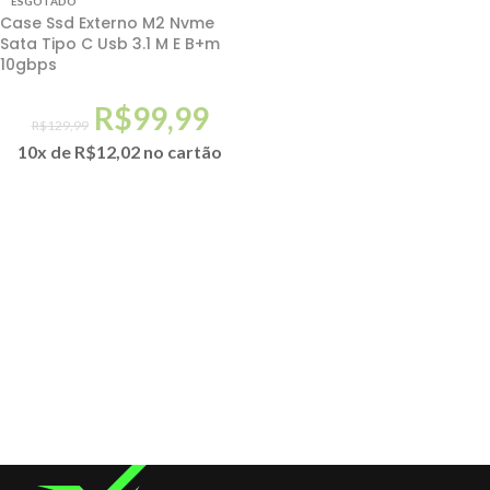
ESGOTADO
Case Ssd Externo M2 Nvme
Sata Tipo C Usb 3.1 M E B+m
10gbps
R$
99,99
R$
129,99
10x de
R$
12,02
no cartão