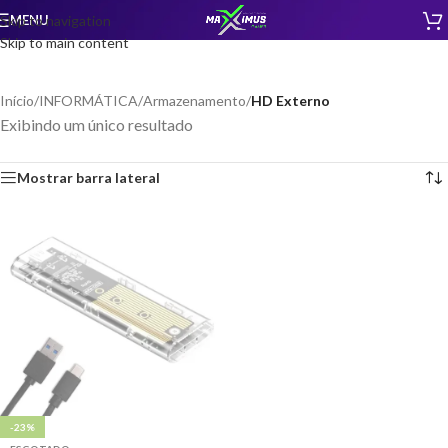
MENU
Skip to navigation
Skip to main content
Início
/
INFORMÁTICA
/
Armazenamento
/
HD Externo
Exibindo um único resultado
Mostrar barra lateral
-23%