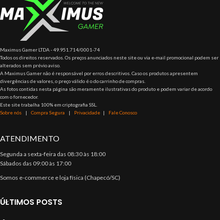
Maximus Gamer LTDA - 49.951.714/0001-74
Todos os direitos reservados. Os preços anunciados neste site ou via e-mail promocional podem ser
alterados sem prévio aviso.
A Maximus Gamer não é responsável por erros descritivos. Caso os produtos apresentem
divergências de valores, o preço válido é o do carrinho de compras.
As fotos contidas nesta página são meramente ilustrativas do produto e podem variar de acordo
com o fornecedor.
Este site trabalha 100% em criptografia SSL.
Sobre nós
|
Compra Segura
|
Privacidade
|
Fale Conosco
ATENDIMENTO
Segunda a sexta-feira das 08:30 às 18:00
Sábados das 09:00 às 17:00
Somos e-commerce e loja física (Chapecó/SC)
ÚLTIMOS POSTS