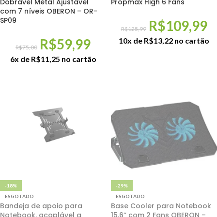
Dobrável Metal Ajustável
Propmax High 6 Fans
com 7 níveis OBERON – OR-
SP09
R$
109,99
R$
125,99
R$
59,99
10x de
R$
13,22
no cartão
R$
75,00
6x de
R$
11,25
no cartão
-18%
-29%
ESGOTADO
ESGOTADO
Bandeja de apoio para
Base Cooler para Notebook
Notebook, acoplável a
15,6” com 2 Fans OBERON –