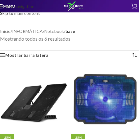
MENU
Skip to navigation
Skip to main content
Início
/
INFORMÁTICA
/
Notebook
/
base
Mostrando todos os 6 resultados
Mostrar barra lateral
-25%
-25%