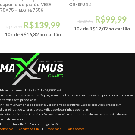
suporte de pistão VESA
OR-SP242
75×75 – ELG FB7556
R$
99,99
R$
139,99
R$
139,99
R$
169,99
10x de
R$
12,02
no cartão
10x de
R$
16,82
no cartão
Maximus Gamer LTDA - 49.951.714/0001-74
Todos os direitos reservados. Os preços anunciados neste site ou via e-mail promocional podem ser
alterados sem prévio aviso.
A Maximus Gamer não é responsável por erros descritivos. Caso os produtos apresentem
divergências de valores, o preço válido é o do carrinho de compras.
As fotos contidas nesta página são meramente ilustrativas do produto e podem variar de acordo
com o fornecedor.
Este site trabalha 100% em criptografia SSL.
Sobre nós
|
Compra Segura
|
Privacidade
|
Fale Conosco