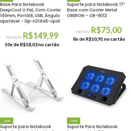
Base Para Notebook
Suporte para Notebook 17″
DeepCool U Pal, Com Cooler
Base com Cooler Metal
140mm, Portátil, USB, Ângulo
OBERON – OR-9012
ajustável – Dp-n214a5-upal
R$
75,00
R$
99,99
R$
149,99
R$
199,99
8x de
R$
10,91
no cartão
10x de
R$
18,03
no cartão
-20%
-13%
Suporte para Notebook
Suporte Para Notebook